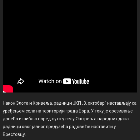
Након Злота и Кривеља, радници ЈКП „3. октобар“ настављају са
уређењем села на територији града Бора. У току је орезивање
дрвећа и шибља поред пута у селу Оштрељ а наредних дана
радници овог јавног предузећа радове ће наставити у
Брестовцу.