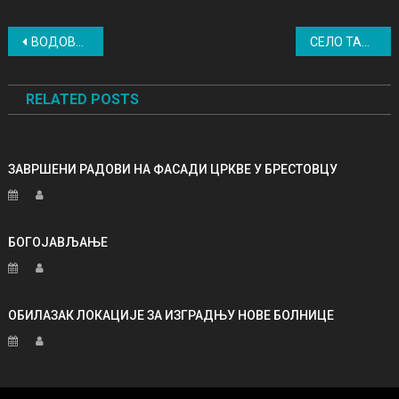
Post navigation
ВОДОВОД У ЗЛОТУ
СЕЛО ТАНДА
RELATED POSTS
ЗАВРШЕНИ РАДОВИ НА ФАСАДИ ЦРКВЕ У БРЕСТОВЦУ
БОГОЈАВЉАЊЕ
ОБИЛАЗАК ЛОКАЦИЈЕ ЗА ИЗГРАДЊУ НОВЕ БОЛНИЦЕ